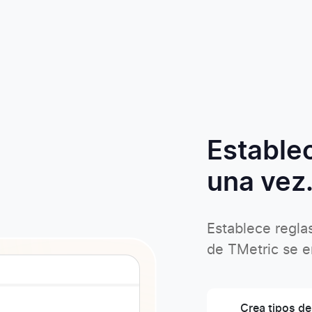
Estable
una vez.
Establece regla
de TMetric se e
Crea tipos d