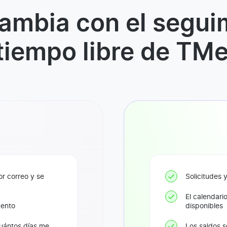
ambia con el segui
tiempo libre de TMe
or correo y se
Solicitudes 
El calendari
mento
disponibles
uántos días me
Los saldos s