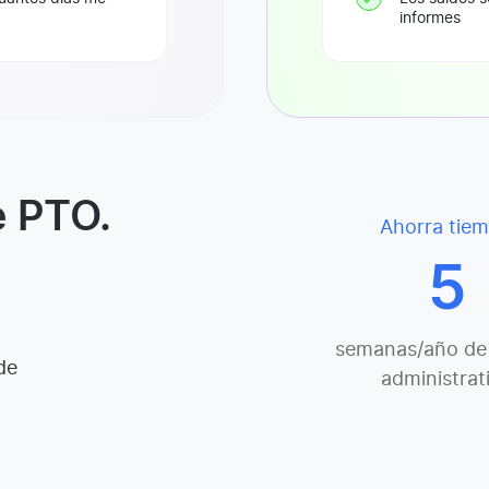
informes
e PTO.
Ahorra tie
5
semanas/año de 
de
administrat