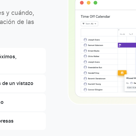
es y cuándo,
ación de las
róximos,
 de un vistazo
so
presas