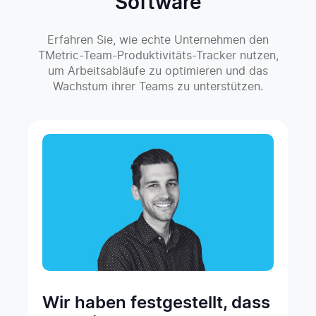
Software
Erfahren Sie, wie echte Unternehmen den
TMetric-Team-Produktivitäts-Tracker nutzen,
um Arbeitsabläufe zu optimieren und das
Wachstum ihrer Teams zu unterstützen.
TMetric hilft uns, unsere
Wir haben festgestellt, dass
TMetric ist schneller,
Ich bin kürzlich vom