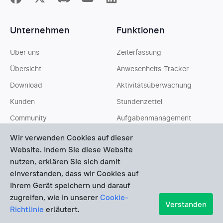
Unternehmen
Funktionen
Über uns
Zeiterfassung
Übersicht
Anwesenheits-Tracker
Download
Aktivitätsüberwachung
Kunden
Stundenzettel
Community
Aufgabenmanagement
Budgetierung
Wir verwenden Cookies auf dieser
Website. Indem Sie diese Website
Kosten
nutzen, erklären Sie sich damit
Rechnungsstellung
einverstanden, dass wir Cookies auf
Ihrem Gerät speichern und darauf
Berichterstattung
zugreifen, wie in unserer
Cookie-
Abwesenheit
Verstanden
Richtlinie
erläutert.
Alle Funktionen