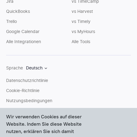
Jira
vs TimeCamp
QuickBooks
vs Harvest
Trello
vs Timely
Google Calendar
vs MyHours
Alle Integrationen
Alle Tools
Sprache
Deutsch
Datenschutzrichtlinie
Cookie-Richtlinie
Nutzungsbedingungen
Sitemap
Wir verwenden Cookies auf dieser
Website. Indem Sie diese Website
Sie können uns eine
E-Mail
schreiben oder Fragen an unser
nutzen, erklären Sie sich damit
Support-Team
stellen. Wir helfen Ihnen gerne persönlich