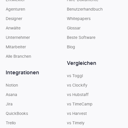
Entwickler
Hilfe-Dokumente
Agenturen
Benutzerhandbuch
Designer
Whitepapers
Anwälte
Glossar
Unternehmer
Beste Software
Mitarbeiter
Blog
Alle Branchen
Vergleichen
Integrationen
vs Toggl
Notion
vs Clockify
Asana
vs Hubstaff
Jira
vs TimeCamp
QuickBooks
vs Harvest
Trello
vs Timely