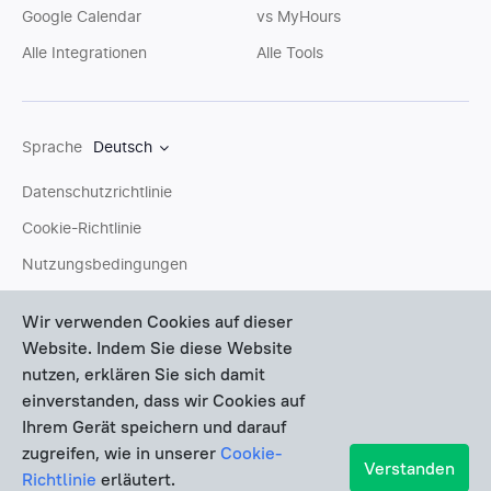
Google Calendar
vs MyHours
Alle Integrationen
Alle Tools
Sprache
Deutsch
Datenschutzrichtlinie
Cookie-Richtlinie
Nutzungsbedingungen
Sitemap
Wir verwenden Cookies auf dieser
Website. Indem Sie diese Website
Sie können uns eine
E-Mail
schreiben oder Fragen an unser
nutzen, erklären Sie sich damit
Support-Team
stellen. Wir helfen Ihnen gerne persönlich
einverstanden, dass wir Cookies auf
weiter.
Ihrem Gerät speichern und darauf
zugreifen, wie in unserer
Cookie-
Verstanden
Copyright © Devart 2026
Richtlinie
erläutert.