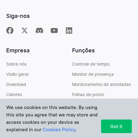
Siga-nos
Empresa
Funções
Sobre nós
Controle de tempo
Visão geral
Monitor de presença
Download
Monitoramento de atividades
Clientes
Folhas de ponto
Comunidade
Gestão de tarefas
We use cookies on this website. By using
this site you agree that we may store and
Orçamentação
access cookies on your device as
Got It
Despesas
explained in our
Cookies Policy
.
Faturamento