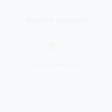
Suporte
completo
Solução multilíngue
Disponível em inglês, alemão, espanhol e
português
Suporte na implementação