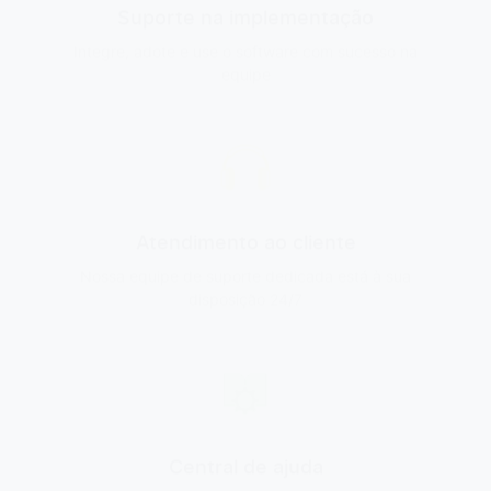
Integre, adote e use o software com sucesso na
equipe
Atendimento ao cliente
Nossa equipe de suporte dedicada está à sua
disposição 24/7
Central de ajuda
Temos tudo, desde manuais detalhados até