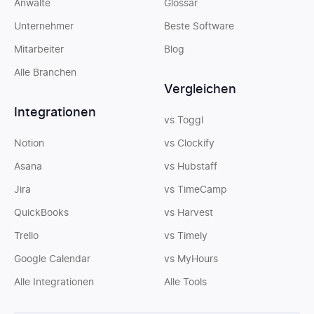
Anwälte
Glossar
Unternehmer
Beste Software
Mitarbeiter
Blog
Alle Branchen
Vergleichen
Integrationen
vs Toggl
Notion
vs Clockify
Asana
vs Hubstaff
Jira
vs TimeCamp
QuickBooks
vs Harvest
Trello
vs Timely
Google Calendar
vs MyHours
Alle Integrationen
Alle Tools