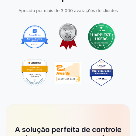
Apoiado por mais de 3.000 avaliações de clientes
Taxas faturáveis personalizadas
Taxas faturáveis para tipos de trabalho
Estimativas de tempo para projetos
Orçamento para projetos
Orçamentos recorrentes
Alertas por e-mail para orçamentos
A solução perfeita de controle