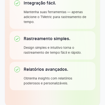
Integração fácil.
Desativação de usuários
Mantenha suas ferramentas — apenas
adicione o TMetric para rastreamento de
tempo.
Grupos de usuários e permissões
Rastreamento simples.
Adição de tempo para membros do workspace
Design simples e intuitivo torna o
rastreamento de tempo fácil e rápido.
Níveis de atividade para funcionários
Relatórios avançados.
Obtenha insights com relatórios
Rastreamento do uso de sites e aplicativos
poderosos e personalizáveis.
Armazenamento de dados de atividade
7 dias
Ilimitado
Ilimitado
Ilimitado