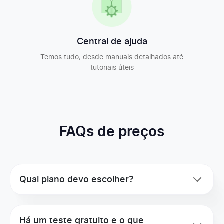
Vincule entradas de tempo a tarefas externas
Central de ajuda
Aplicativo para desktop (Windows, macOS, Linux)
Temos tudo, desde manuais detalhados até
tutoriais úteis
Aplicativo móvel (iOS, Android)
Integrações com calendário (Google, Outlook)
FAQs de preços
Sincronização de tempo com o QuickBooks
Qual plano devo escolher?
Sincronização de tempo com o GitLab
Há um teste gratuito e o que