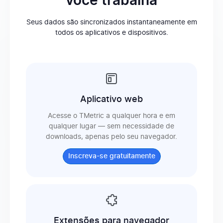
você trabalha
Seus dados são sincronizados instantaneamente em
Permissões para rastreamento de tempo
todos os aplicativos e dispositivos.
Relatórios
Relatórios resumidos para projetos
Aplicativo web
Acesse o TMetric a qualquer hora e em
qualquer lugar — sem necessidade de
Relatórios detalhados
downloads, apenas pelo seu navegador.
Inscreva-se gratuitamente
Relatórios de resumo de atividades
Exportação (PDF, CSV)
Extensões para navegador