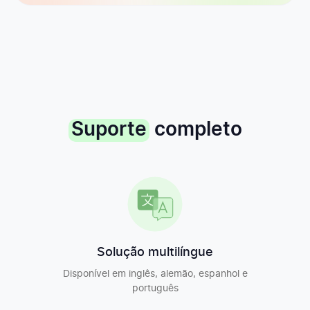
Captura de screenshots
Armazenamento de capturas de tela
6 meses
Painel da equipe
Suporte
completo
Painel pessoal
Rastreamento de tempo livre
Solução multilíngue
Disponível em inglês, alemão, espanhol e
Minhas planilhas de tempo
português