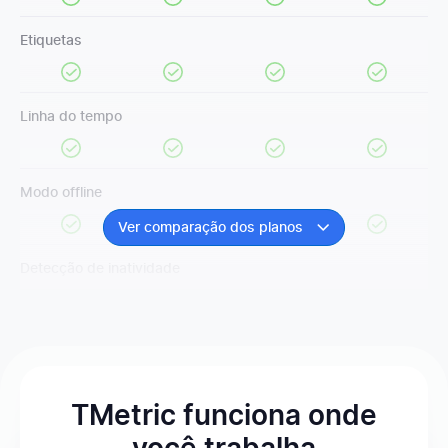
Etiquetas
Linha do tempo
Modo offline
Ver comparação dos planos
Detecção de inatividade
Bloqueio de planilha de horas
TMetric funciona onde
Campos obrigatórios