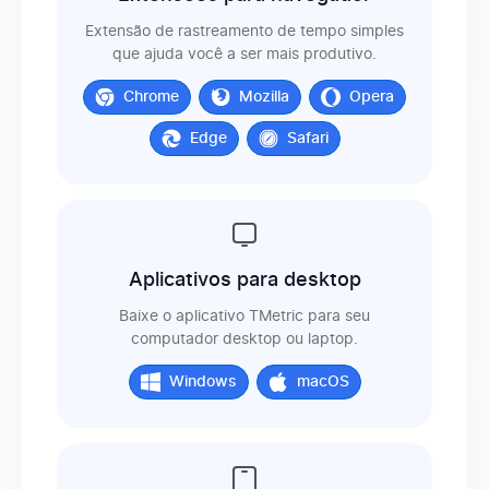
Extensão de rastreamento de tempo simples
Formatos de tempo
que ajuda você a ser mais produtivo.
Chrome
Mozilla
Opera
Logotipo da empresa
Edge
Safari
Arredondamento
Aplicativos para desktop
Relatórios de uso de aplicativos e sites
Baixe o aplicativo TMetric para seu
computador desktop ou laptop.
Logins de clientes para acesso instantâneo a relatórios
Windows
macOS
Gestão de projetos