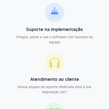
Planilhas de tempo da equipe
Configurações da semana de trabalho e feriados
Suporte na implementação
Integre, adote e use o software com sucesso na
equipe
Folha de pagamento para funcionários
Importação de equipe
Atendimento ao cliente
Nossa equipe de suporte dedicada está à sua
Integrações e aplicativos
disposição 24/7
Extensão para navegador (Chrome, Firefox, Edge)