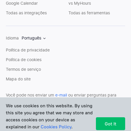
Google Calendar
vs MyHours
Todas as integrações
Todas as ferramentas
Idioma
Português
Política de privacidade
Política de cookies
Termos de serviço
Mapa do site
Você pode nos enviar um
e-mail
ou enviar perguntas para
nossa
equipe de suporte
. Ficaríamos felizes em ajudá-lo
We use cookies on this website. By using
pessoalmente.
this site you agree that we may store and
access cookies on your device as
Copyright © Devart 2026
Got It
explained in our
Cookies Policy
.